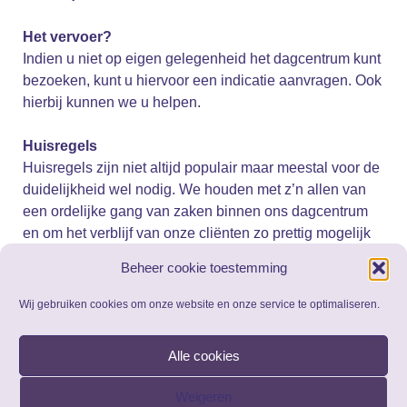
Het vervoer?
Indien u niet op eigen gelegenheid het dagcentrum kunt
bezoeken, kunt u hiervoor een indicatie aanvragen. Ook
hierbij kunnen we u helpen.
Huisregels
Huisregels zijn niet altijd populair maar meestal voor de
duidelijkheid wel nodig. We houden met z’n allen van
een ordelijke gang van zaken binnen ons dagcentrum
en om het verblijf van onze cliënten zo prettig mogelijk
te maken hebben we deze huisregels opgesteld.
Beheer cookie toestemming
Individuele afspraken worden in het zorgplan vermeld
en hebben voorrang op de huisregels.
Klik hier voor de
Wij gebruiken cookies om onze website en onze service te optimaliseren.
huisregels
Alle cookies
Algemene voorwaarden
Klik hier voor de algemene voorwaarden.
Weigeren